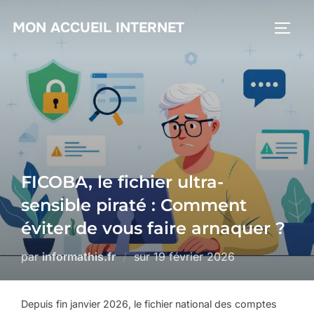
MON ACCUEIL INTERNET
FICOBA, le fichier ultra-
sensible piraté : Comment
éviter de vous faire arnaquer ?
par
informathis.fr
sur
19 février 2026
Depuis fin janvier 2026, le fichier national des comptes